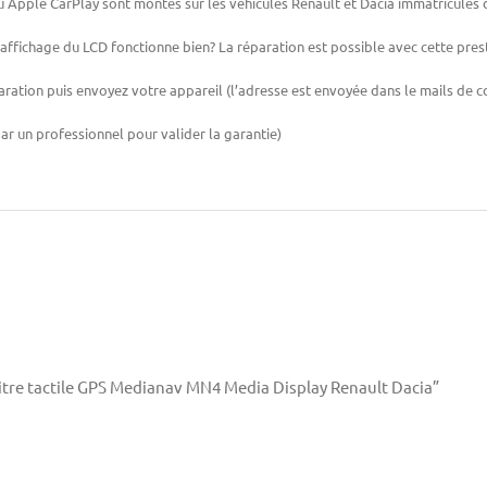
Apple CarPlay sont montés sur les véhicules Renault et Dacia immatriculés 
’affichage du LCD fonctionne bien? La réparation est possible avec cette pres
ation puis envoyez votre appareil (l’adresse est envoyée dans le mails de
ar un professionnel pour valider la garantie)
“Vitre tactile GPS Medianav MN4 Media Display Renault Dacia”