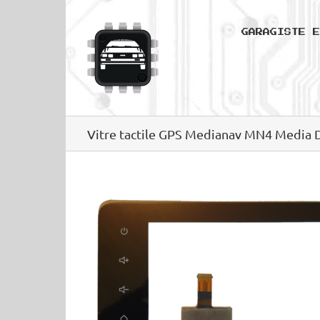
Passer
au
GARAGISTE E
contenu
Vitre tactile GPS Medianav MN4 Media D