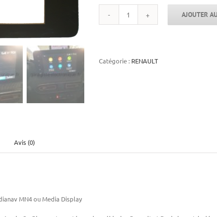
AJOUTER AU
quantité
de
Vitre
tactile
GPS
Catégorie :
RENAULT
Medianav
MN4
Media
Display
Renault
Dacia
Avis (0)
Medianav MN4 ou Media Display