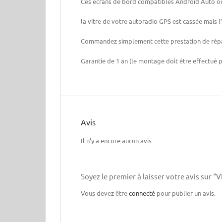
Ces écrans de bord compatibles Android Auto ou 
la vitre de votre autoradio GPS est cassée mais l
Commandez simplement cette prestation de répar
Garantie de 1 an (le montage doit être effectué p
Avis
Il n’y a encore aucun avis
Soyez le premier à laisser votre avis sur 
Vous devez être
connecté
pour publier un avis.