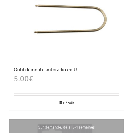
du
produit
Outil démonte autoradio en U
5.00
€
Détails