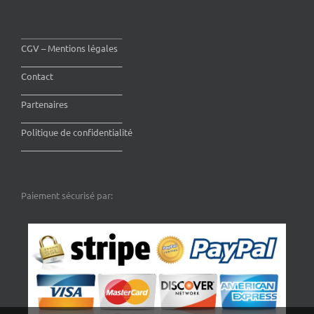
________________________
CGV – Mentions légales
________________________
Contact
________________________
Partenaires
________________________
Politique de confidentialité
________________________
Paiement sécurisé par: