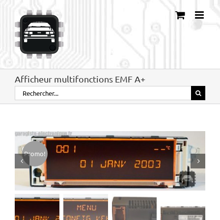
Passer
au
contenu
Afficheur multifonctions EMF A+
Rechercher:
Promo!