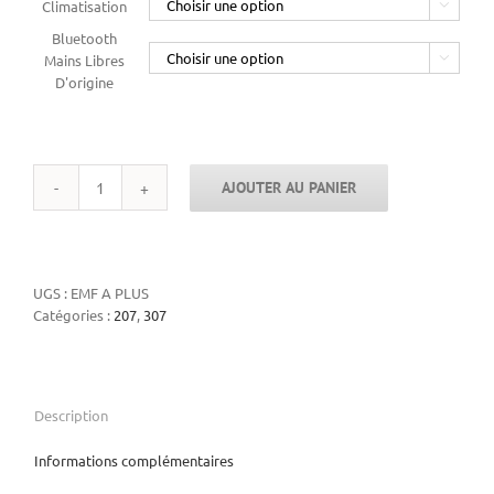
Climatisation

Bluetooth
Mains Libres

D'origine
AJOUTER AU PANIER
quantité
de
Afficheur
multifonctions
EMF
UGS :
EMF A PLUS
A+
Catégories :
207
,
307
Description
Informations complémentaires