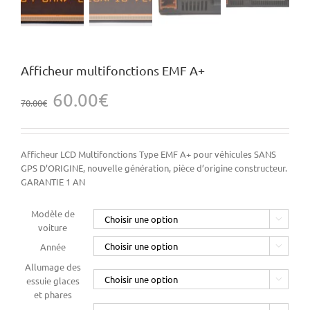
Afficheur multifonctions EMF A+
Le
Le
60.00
€
70.00
€
prix
prix
initial
actuel
était :
est :
70.00€.
60.00€.
Afficheur LCD Multifonctions Type EMF A+ pour véhicules SANS
GPS D’ORIGINE, nouvelle génération, pièce d’origine constructeur.
GARANTIE 1 AN
Modèle de

voiture
Année

Allumage des
essuie glaces

et phares