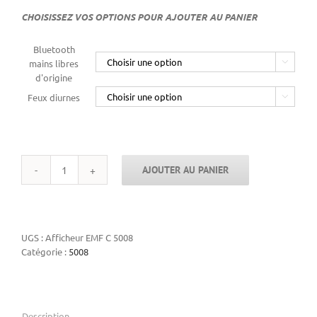
CHOISISSEZ VOS OPTIONS POUR AJOUTER AU PANIER
Bluetooth
mains libres

d'origine
Feux diurnes

AJOUTER AU PANIER
quantité
de
Reparation
afficheur
multifonctions
UGS :
Afficheur EMF C 5008
5008
Catégorie :
5008
Description