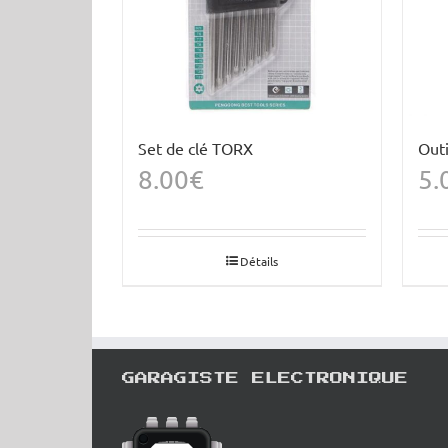
Set de clé TORX
Out
8.00
€
5.
Détails
GARAGISTE ELECTRONIQUE