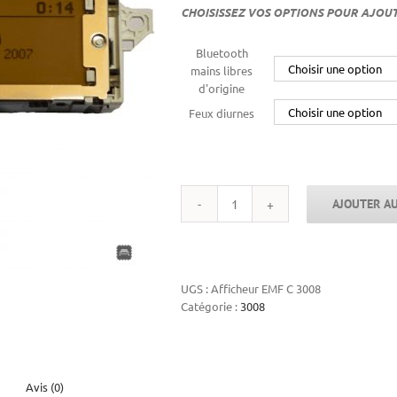
CHOISISSEZ VOS OPTIONS POUR AJOU
Bluetooth
mains libres
d'origine
Feux diurnes
AJOUTER AU
quantité
de
Reparation
afficheur
multifonctions
UGS :
Afficheur EMF C 3008
3008
Catégorie :
3008
Avis (0)