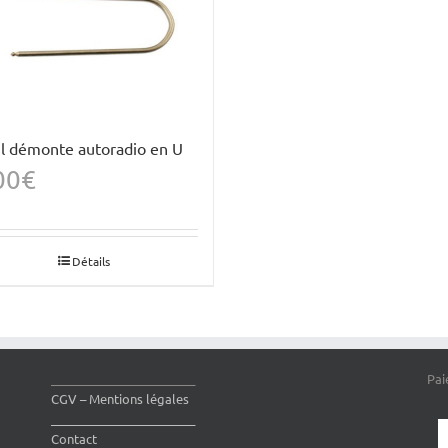
il démonte autoradio en U
00
€
Détails
________________________
Pai
CGV – Mentions légales
________________________
Contact