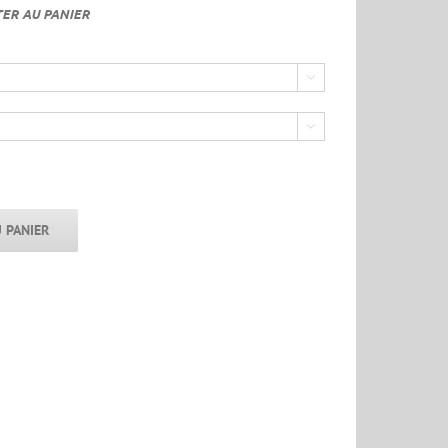
TER AU PANIER


 PANIER