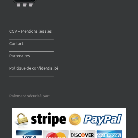
________________________
CGV – Mentions légales
________________________
Contact
________________________
Partenaires
________________________
Politique de confidentialité
________________________
Paiement sécurisé par: